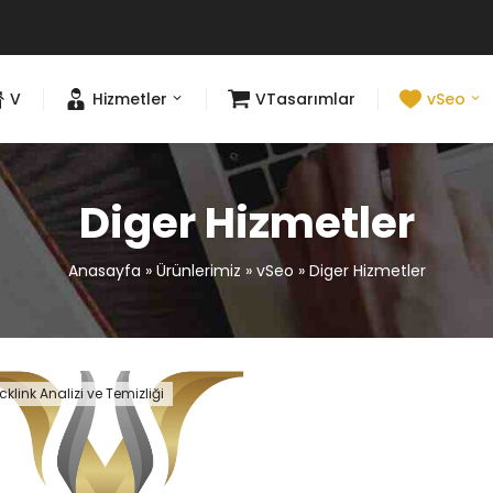
V
Hizmetler
VTasarımlar
vSeo
Diger Hizmetler
Anasayfa
»
Ürünlerimiz
»
vSeo
»
Diger Hizmetler
klink Analizi ve Temizliği