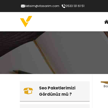
iletisim@vtasarim.com
0533 131 61 51
Bac
Seo Paketlerimizi
Gördünüz mü ?