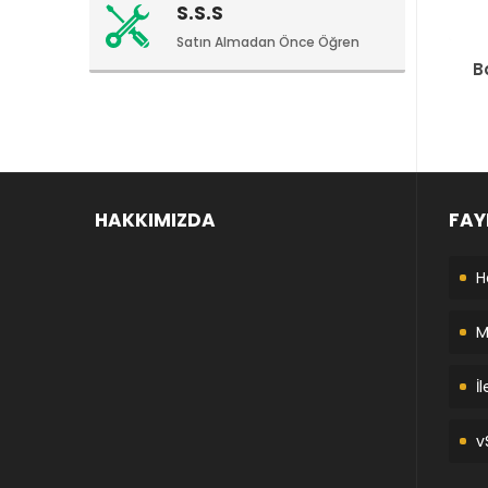
S.S.S
Satın Almadan Önce Öğren
B
HAKKIMIZDA
FAY
H
M
İ
v