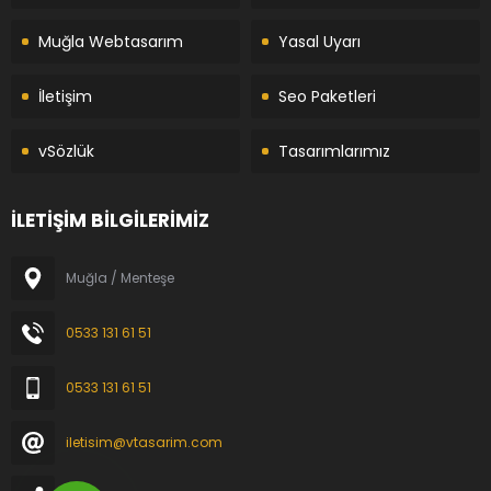
Muğla Webtasarım
Yasal Uyarı
İletişim
Seo Paketleri
vSözlük
Tasarımlarımız
İLETİŞİM BİLGİLERİMİZ
Muğla / Menteşe
0533 131 61 51
0533 131 61 51
iletisim@vtasarim.com