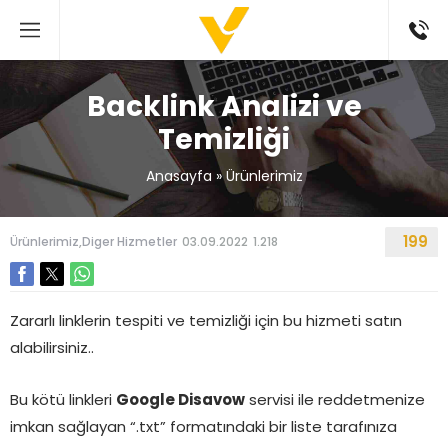
Backlink Analizi ve
Temizliği
Anasayfa
»
Ürünlerimiz
199
Ürünlerimiz
,
Diger Hizmetler
03.09.2022
1.218
Zararlı linklerin tespiti ve temizliği için bu hizmeti satın
alabilirsiniz..
Bu kötü linkleri
Google Disavow
servisi ile reddetmenize
imkan sağlayan “.txt” formatındaki bir liste tarafınıza