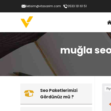
iletisim@vtasarim.com
0533 131 61 51
muğla seo 
Fiy
Seo Paketlerimizi
Gördünüz mü ?