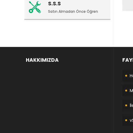
S.S.S
Satın Almadan Önce Öğren
HAKKIMIZDA
FAY
H
M
İ
v