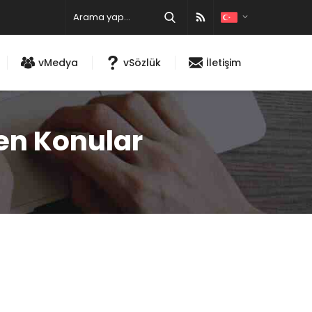
vMedya
vSözlük
İletişim
nen Konular