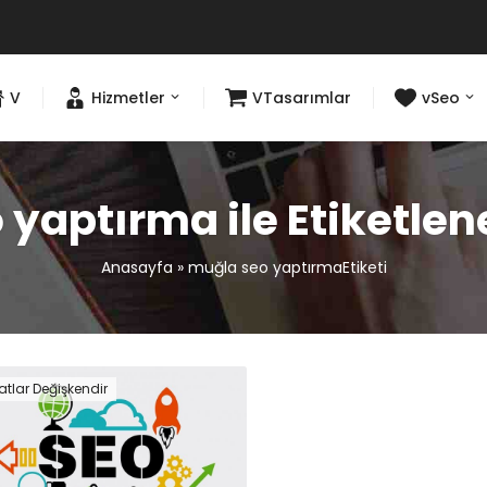
V
Hizmetler
VTasarımlar
vSeo
yaptırma ile Etiketle
Anasayfa
»
muğla seo yaptırmaEtiketi
atlar Değişkendir