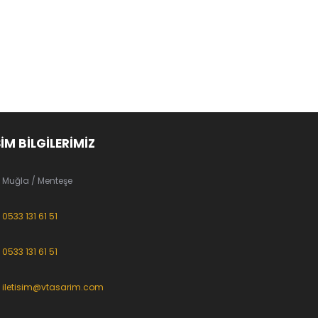
ŞİM BİLGİLERİMİZ
Muğla / Menteşe
0533 131 61 51
0533 131 61 51
iletisim@vtasarim.com