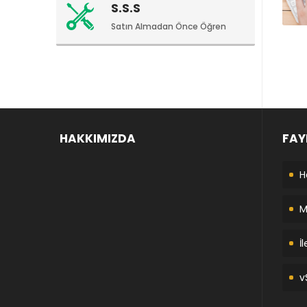
S.S.S
Satın Almadan Önce Öğren
HAKKIMIZDA
FAY
H
M
İ
v