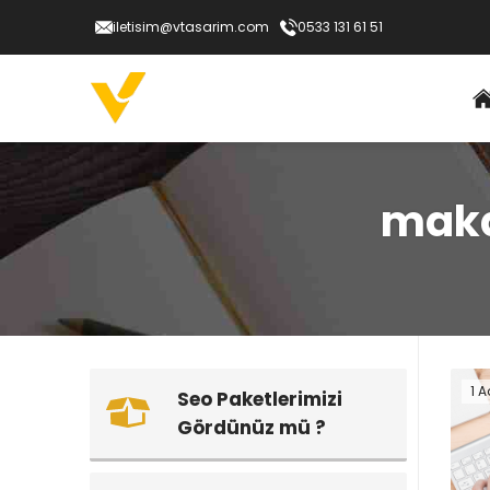
iletisim@vtasarim.com
0533 131 61 51
makal
1 A
Seo Paketlerimizi
Gördünüz mü ?