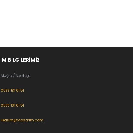
ŞİM BİLGİLERİMİZ
Muğla / Menteşe
0533 131 61 51
0533 131 61 51
iletisim@vtasarim.com