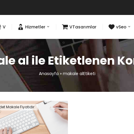
V
Hizmetler
VTasarımlar
vSeo
e al ile Etiketlenen K
Anasayfa
»
makale alEtiketi
det Makale Fiyatıdır.