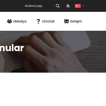
vMedya
vSözlük
İletişim
onular