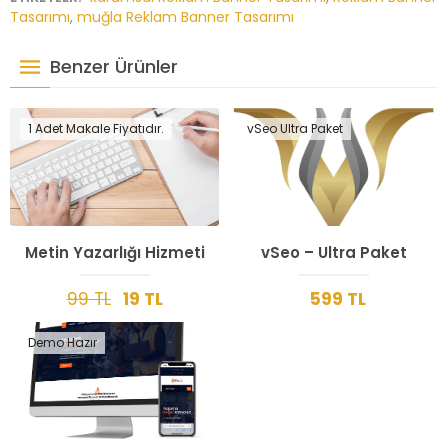
Tasarımı
,
muğla Reklam Banner Tasarımı
Benzer Ürünler
1 Adet Makale Fiyatıdır.
vSeo Ultra Paket
Metin Yazarlığı Hizmeti
vSeo – Ultra Paket
99 TL
19 TL
599 TL
Demo Hazır