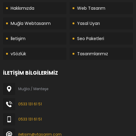
Hakkımızda
Web Tasarım
Muğla Webtasarım
Yasal Uyarı
İletişim
Seo Paketleri
vSözlük
Tasarımlarımız
İLETİŞİM BİLGİLERİMİZ
Muğla / Menteşe
0533 131 61 51
0533 131 61 51
iletisim@vtasarim.com