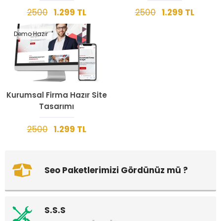
2500
1.299 TL
2500
1.299 TL
Demo Hazır
Kurumsal Firma Hazır Site
Tasarımı
2500
1.299 TL
Seo Paketlerimizi Gördünüz mü ?
S.S.S