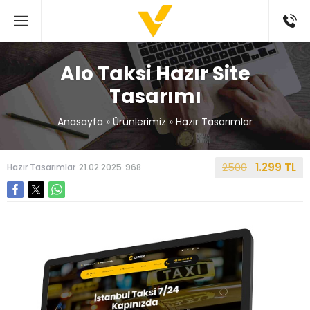
Alo Taksi Hazır Site
Tasarımı
Anasayfa
»
Ürünlerimiz
»
Hazır Tasarımlar
2500
1.299 TL
Hazır Tasarımlar
21.02.2025
968